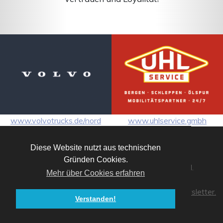
www.volvotrucks.de/nord
www.uhlservice.gmbh
Diese Website nutzt aus technischen
Gründen Cookies.
© 2026 Uhl Trucks Gruppe. All Rights Reserved.
Mehr über Cookies erfahren
Datenschutz.
Impressum.
Themenfinder.
Elektronischer Rechnungsversand.
IT Support.
Newsletter.
Verstanden!